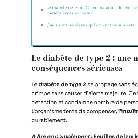
Le diabète de type 2 : une maladie silencieuse
conséquences sérieuses
Quels sont les signes qui doivent vous alerter 
Le diabète de type 2 : une 
conséquences sérieuses
Le
diabète de type 2
se propage sans écl
grimpe sans caus­er d’alerte majeure. Ce f
détection et condamne nombre de person
L’organisme tente de compenser, l’
insuli
durablement.
A lire en complément :
Feuilles de laur