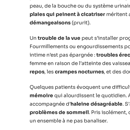
peau, de la bouche ou du système urinaire
plaies qui peinent à cicatriser
méritent 
démangeaisons
(prurit).
Un
trouble de la vue
peut s’installer pr
Fourmillements ou engourdissements poin
intime n’est pas épargnée :
troubles érec
femme en raison de l’atteinte des vaissea
repos
, les
crampes nocturnes
, et des d
Quelques patients évoquent une difficul
mémoire
qui alourdissent le quotidien. A
accompagnée d’
haleine désagréable
. S
problèmes de sommeil
. Pris isolément
un ensemble à ne pas banaliser.