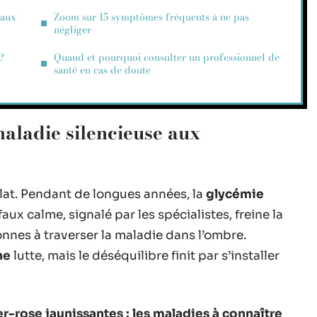
 aux
Zoom sur 15 symptômes fréquents à ne pas
négliger
?
Quand et pourquoi consulter un professionnel de
santé en cas de doute
maladie silencieuse aux
at. Pendant de longues années, la
glycémie
aux calme, signalé par les spécialistes, freine la
nes à traverser la maladie dans l’ombre.
ne
lutte, mais le déséquilibre finit par s’installer
ier-rose jaunissantes : les maladies à connaître