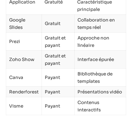
Application
Gratuité
Caractéristique
principale
Google
Collaboration en
Gratuit
Slides
temps réel
Gratuit et
Approche non
Prezi
payant
linéaire
Gratuit et
Zoho Show
Interface épurée
payant
Bibliothèque de
Canva
Payant
templates
Renderforest
Payant
Présentations vidéo
Contenus
Visme
Payant
interactifs