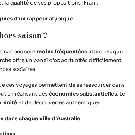
t la
qualité
de ses propositions : Fram.
igines d'un rappeur atypique
hors saison ?
stinations sont
moins fréquentées
attire chaque
he offre un panel d’opportunités difficilement
nces scolaires.
e ces voyages permettent de se ressourcer dans
out en réalisant des
économies substantielles
. Le
érénité
et de découvertes authentiques.
dans chaque ville d'Australie
otions