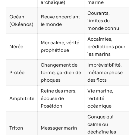
archaïque)
marine
Courants,
Océan
Fleuve encerclant
limites du
(Okéanos)
le monde
monde connu
Accalmies,
Mer calme, vérité
Nérée
prédictions pour
prophétique
les marins
Changement de
Imprévisibilité,
Protée
forme, gardien de
métamorphose
phoques
des flots
Reine des mers,
Vie marine,
Amphitrite
épouse de
fertilité
Poséidon
océanique
Conque qui
calme ou
Triton
Messager marin
déchaîne les