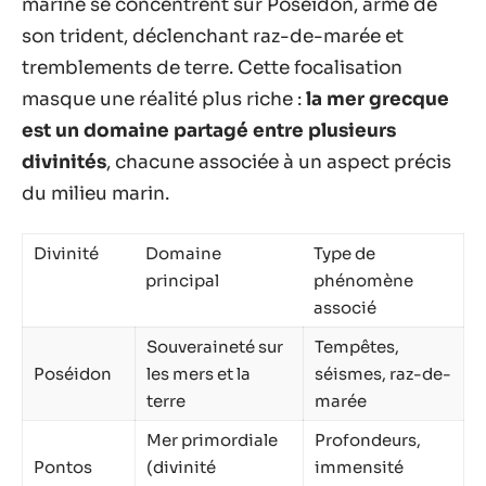
marine se concentrent sur Poséidon, armé de
son trident, déclenchant raz-de-marée et
tremblements de terre. Cette focalisation
masque une réalité plus riche :
la mer grecque
est un domaine partagé entre plusieurs
divinités
, chacune associée à un aspect précis
du milieu marin.
Divinité
Domaine
Type de
principal
phénomène
associé
Souveraineté sur
Tempêtes,
Poséidon
les mers et la
séismes, raz-de-
terre
marée
Mer primordiale
Profondeurs,
Pontos
(divinité
immensité