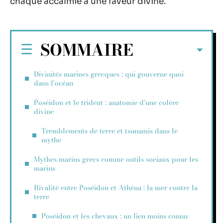
chaque accalmie à une faveur divine.
SOMMAIRE
Divinités marines grecques : qui gouverne quoi
dans l’océan
Poséidon et le trident : anatomie d’une colère
divine
Tremblements de terre et tsunamis dans le
mythe
Mythes marins grecs comme outils sociaux pour les
marins
Rivalité entre Poséidon et Athéna : la mer contre la
terre
Poséidon et les chevaux : un lien moins connu