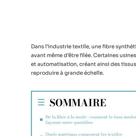
Dans l’industrie textile, une fibre synthé
avant même d’être filée. Certaines usin
et automatisation, créant ainsi des tissu
reproduire à grande échelle.
SOMMAIRE
De la fibre à la mode : comment le tissu mode
façonne notre quotidien
Quels matériaux composent les textiles